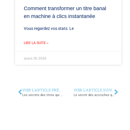
Comment transformer un titre banal
en machine à clics instantanée
Vous regardez vos stats. Le
LIRE LA SUITE »
mars 19, 2026
VOIR L'ARTICLE PRÉCÉDENT
VOIR L'ARTICLE SUIVANT
Les secrets des titres qui transforment un simple clic en vente immédiate
Le secret des accroches qui font cliquer avant même de lire l’offre