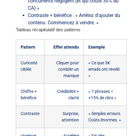
concurrents négligent (et qui coûte 30% du
CA) »
Contraste + bénéfice : « Arrêtez d’ajouter du
contenu. Commencez à vendre. »
Tableau récapitulatif des patterns
Pattern
Effet attendu
Exemple
Curiosité
Cliquer pour
« Ce que 3K
ciblée
combler un
emails ont révélé
manque
»
Chiffre +
Crédibilité +
« 7 phrases =
bénéfice
clarté
+15% de clics »
Contraste
Surprise,
« Simples erreurs.
attention
Coûts énormes. »
Urgence
Accélère
« Fin des